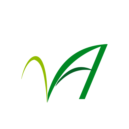
Ü
 bu tür yaşlandıkça tepe kısmı
+9
indir. Yapraklarında bulunan
i ışıldar.
paze şeklinde yaprakları
anan damarlanma görülür. Ağaç
 iken Sonbaharda yaprakları
klarını döker.
ır. Derin köklenme yapar,
dayanıklıdır.