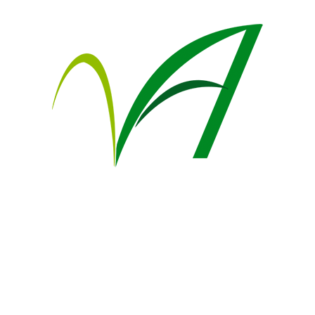
oluştururlar. Meyveleri nohut büyüklüğünde
kapsüllerdir.
Oya ağacının yaprakları kış aylarında dökülür,
her yaz yeniden açan uzun süren göz alıcı çiçekleri
vardır.
Kent içinde park ve bahçelerde, dar yollarda yol
ağacı, grup ve kitle bitkilendirmelerinde ya da tek
başına soliter olarak kullanılabilir.