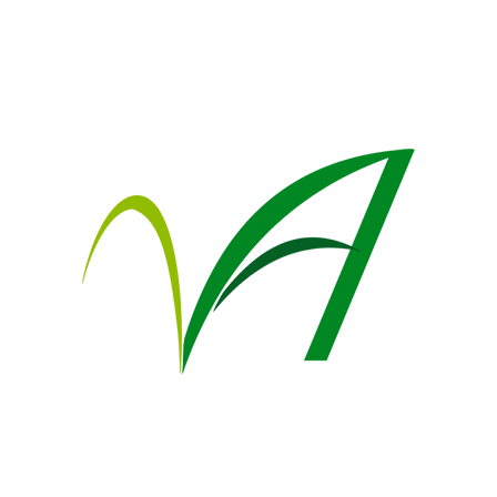
Ü
nabilen türlerdir. Türlerine göre
anın yaprakları koyu yeşil,
+9
ru şeklindedir.
Çiçekleri Mayıs ayının başından
.
üyüme
kinliği