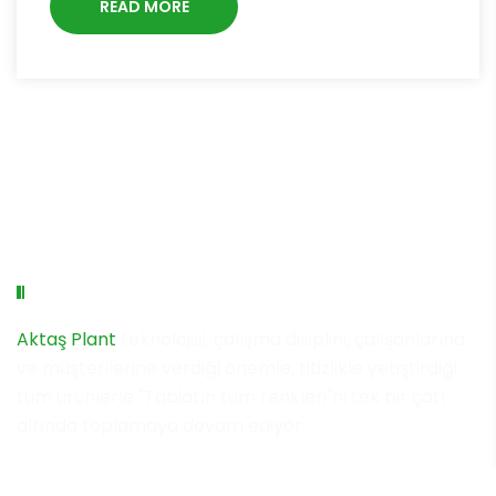
READ MORE
Aktaş Plant Group
Aktaş Plant
teknolojisi, çalışma disiplini, çalışanlarına
ve müşterilerine verdiği önemle, titizlikle yetiştirdiği
tüm ürünlerle "Tabiatın tüm renkleri"ni tek bir çatı
altında toplamaya devam ediyor.